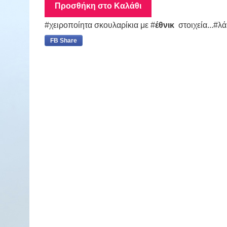
Προσθήκη στο Καλάθι
#χειροποίητα σκουλαρίκια με #
έθνικ
στοιχεία...#λ
FB Share