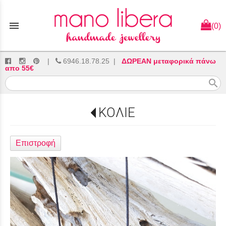
menu
(0)
|
6946.18.78.25
|
ΔΩΡΕΑΝ μεταφορικά πάνω
απο 55€
search
ΚΟΛΙΕ
Επιστροφή