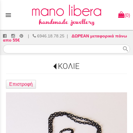
menu
(0)
|
6946.18.78.25
|
ΔΩΡΕΑΝ μεταφορικά πάνω
απο 55€
search
ΚΟΛΙΕ
Επιστροφή