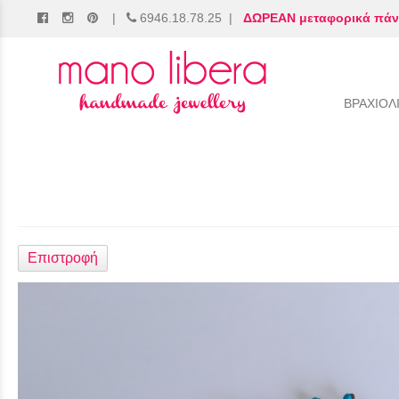
|
6946.18.78.25
|
ΔΩΡΕΑΝ μεταφορικά πάν
/
ΒΡΑΧΙΟΛ
Επιστροφή