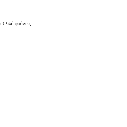
μώβ-λιλά φούντες