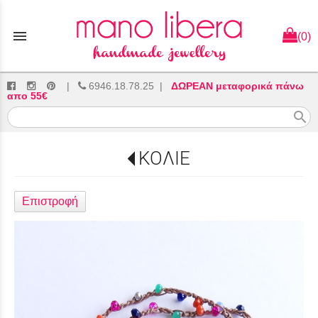
menu
(0)
|
6946.18.78.25
|
ΔΩΡΕΑΝ μεταφορικά πάνω
απο 55€
search
ΚΟΛΙΕ
Επιστροφή