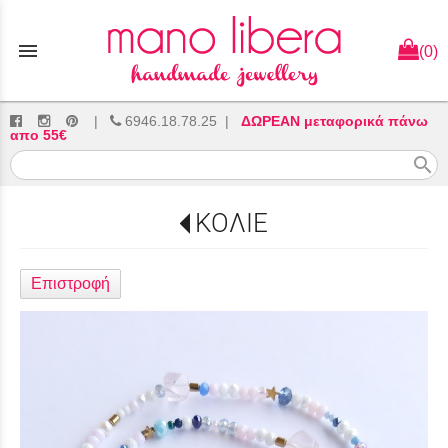
menu
(0)
|
6946.18.78.25
|
ΔΩΡΕΑΝ μεταφορικά πάνω
απο 55€
search
ΚΟΛΙΕ
Επιστροφή