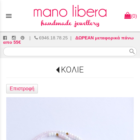
menu
(0)
|
6946.18.78.25
|
ΔΩΡΕΑΝ μεταφορικά πάνω
απο 55€
search
ΚΟΛΙΕ
Επιστροφή