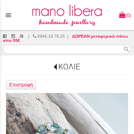
menu
(0)
|
6946.18.78.25
|
ΔΩΡΕΑΝ μεταφορικά πάνω
απο 55€
search
ΚΟΛΙΕ
Επιστροφή