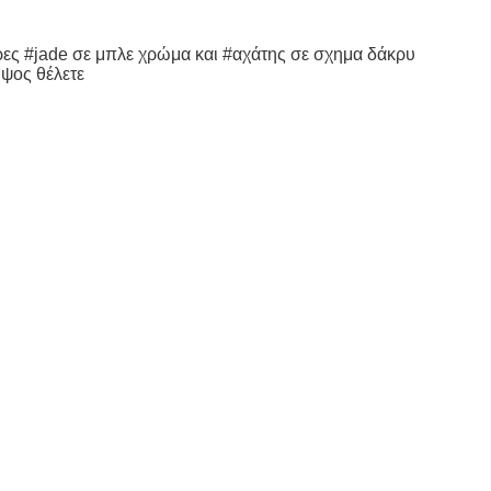
τρες #jade σε μπλε χρώμα και #αχάτης σε σχημα δάκρυ
ψος θέλετε