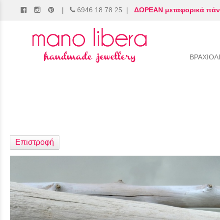
|
6946.18.78.25
|
ΔΩΡΕΑΝ μεταφορικά πάν
/
ΒΡΑΧΙΟΛ
Επιστροφή