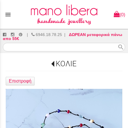
menu
(0)
|
6946.18.78.25
|
ΔΩΡΕΑΝ μεταφορικά πάνω
απο 55€
search
ΚΟΛΙΕ
Επιστροφή