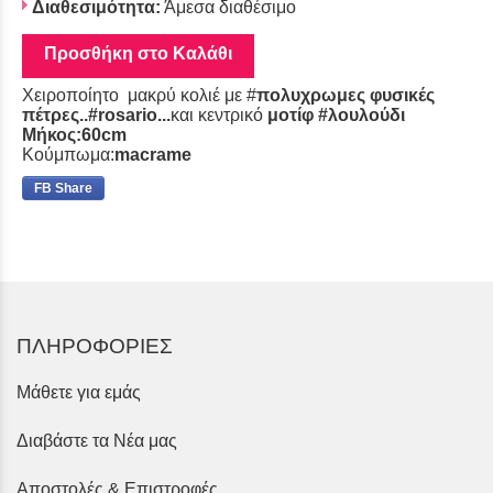
Διαθεσιμότητα:
Άμεσα διαθέσιμο
Προσθήκη στο Καλάθι
Χειροποίητο μακρύ κολιέ με #
πολυχρωμες φυσικές
πέτρες..#rosario...
και κεντρικό
μοτίφ #λουλούδι
Μήκος:60cm
Κούμπωμα:
macrame
FB Share
ΠΛΗΡΟΦΟΡΙΕΣ
Μάθετε για εμάς
Διαβάστε τα Νέα μας
Αποστολές & Επιστροφές