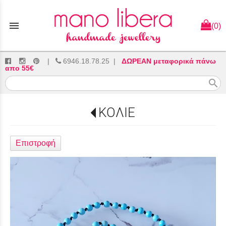
menu
(0)
|
6946.18.78.25
|
ΔΩΡΕΑΝ μεταφορικά πάνω
απο 55€
search
ΚΟΛΙΕ
Επιστροφή