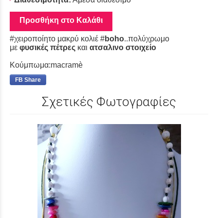
Προσθήκη στο Καλάθι
#χειροποίητο μακρύ κολιέ #
boho
..πολύχρωμο
με
φυσικές πέτρες
και
ατσαλινο στοιχείο
Κούμπωμα:macramè
FB Share
Σχετικές Φωτογραφίες