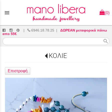
menu
(0)
|
6946.18.78.25
|
ΔΩΡΕΑΝ μεταφορικά πάνω
απο 55€
search
ΚΟΛΙΕ
Επιστροφή