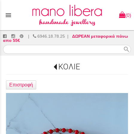
menu
(0)
|
6946.18.78.25
|
ΔΩΡΕΑΝ μεταφορικά πάνω
απο 55€
search
ΚΟΛΙΕ
Επιστροφή