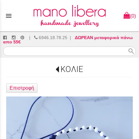
menu
(0)
|
6946.18.78.25
|
ΔΩΡΕΑΝ μεταφορικά πάνω
απο 55€
search
ΚΟΛΙΕ
Επιστροφή