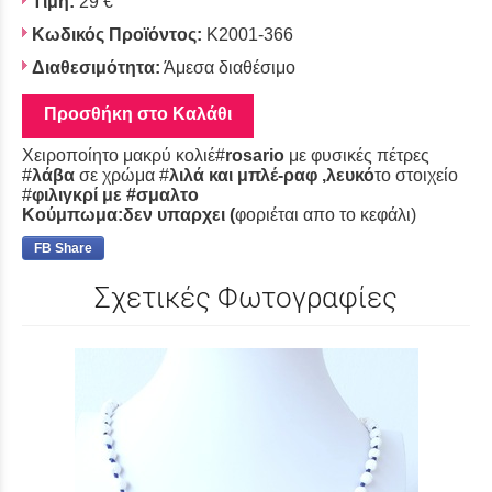
Τιμή:
29 €
Κωδικός Προϊόντος:
K2001-366
Διαθεσιμότητα:
Άμεσα διαθέσιμο
Προσθήκη στο Καλάθι
Χειροποίητο μακρύ κολιέ#
rosario
με φυσικές πέτρες
#
λάβα
σε χρώμα #
λιλά και μπ
λέ-ραφ ,λευκό
το στοιχείο
#
φιλιγκρί με #σμαλτο
Κούμπωμα:δεν υπαρχει (
φοριέται απο το κεφάλι)
FB Share
Σχετικές Φωτογραφίες