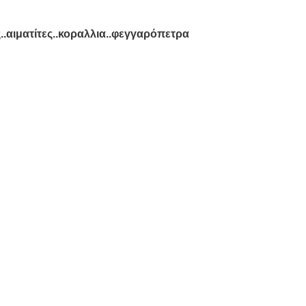
.αιματίτες..κοραλλια..φεγγαρόπετρα