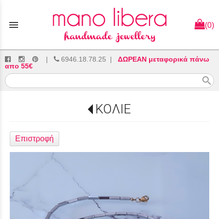
menu
(0)
|
6946.18.78.25
|
ΔΩΡΕΑΝ μεταφορικά πάνω
απο 55€
search
ΚΟΛΙΕ
Επιστροφή