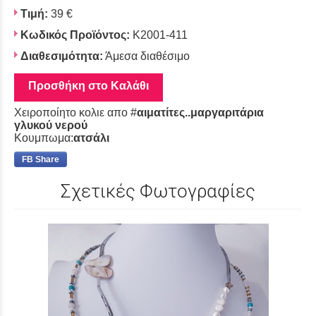
Τιμή:
39 €
Κωδικός Προϊόντος:
K2001-411
Διαθεσιμότητα:
Άμεσα διαθέσιμο
Προσθήκη στο Καλάθι
Χειροποίητο κολιε απο #
αιματίτες..μαργαριτάρια
γλυκού νερού
Κουμπωμα:
ατσάλι
FB Share
Σχετικές Φωτογραφίες