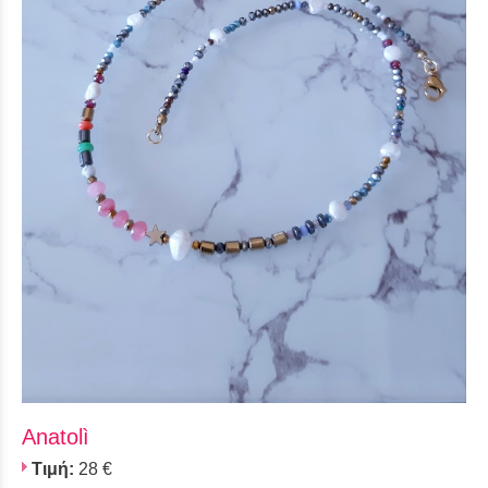
Anatolì
Τιμή:
28 €