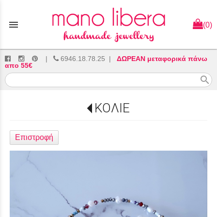
menu
(0)
|
6946.18.78.25
|
ΔΩΡΕΑΝ μεταφορικά πάνω
απο 55€
search
ΚΟΛΙΕ
Επιστροφή