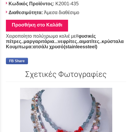
Κωδικός Προϊόντος:
K2001-435
Διαθεσιμότητα:
Άμεσα διαθέσιμο
Προσθήκη στο Καλάθι
Χειροποίητο πολύχρωμο κολιέ με#
φυσικές
πέτρες..μαργαριτάρια...νεφρίτες..αιματίτες..κρύσταλα
Κουμπωμα:ατσάλι χρυσό(stainleessteel)
FB Share
Σχετικές Φωτογραφίες