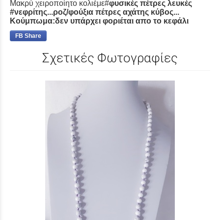
Μακρύ χειροποίητο κολιέμε#
φυσικές πέτρες λευκές
#νεφρίτης...ροζ/φούξια πέτρες αχάτης κύβος...
Κούμπωμα:δεν υπάρχει φοριέται απο το κεφάλι
FB Share
Σχετικές Φωτογραφίες