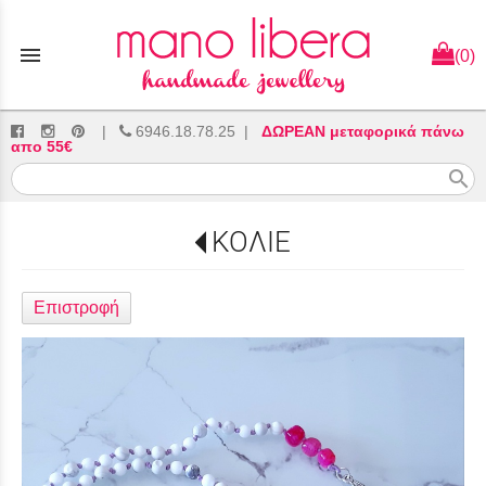
menu
(0)
|
6946.18.78.25
|
ΔΩΡΕΑΝ μεταφορικά πάνω
απο 55€
search
ΚΟΛΙΕ
Επιστροφή