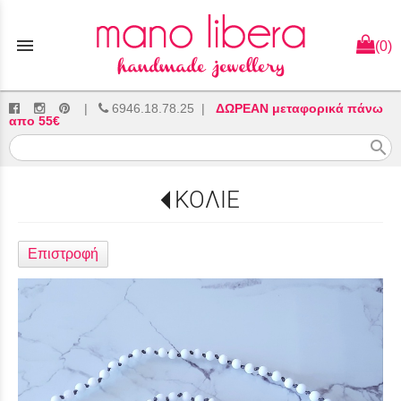
menu
(0)
|
6946.18.78.25
|
ΔΩΡΕΑΝ μεταφορικά πάνω
απο 55€
search
ΚΟΛΙΕ
Επιστροφή