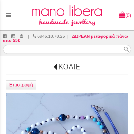
menu
(0)
|
6946.18.78.25
|
ΔΩΡΕΑΝ μεταφορικά πάνω
απο 55€
search
ΚΟΛΙΕ
Επιστροφή