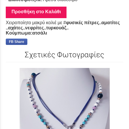
Προσθήκη στο Καλάθι
Χειροποίητο μακρύ κολιέ με #
φυσικές πέτρες..αματίτες
..αχάτες..νεφρίτες..τυρκουάζ..
Κούμπωμα:ατσάλι
FB Share
Σχετικές Φωτογραφίες