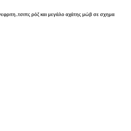
 νεφριτη..τσιπς ρόζ και μεγάλο αχάτης μώβ σε σχημα