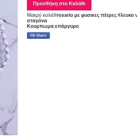
Προσθήκη στο Καλάθι
Μακρύ κολιέ#
rosario με φυσικες πέτρες #λευκο
σταγόνα
Κουμπωμα:επάργυρο
FB Share