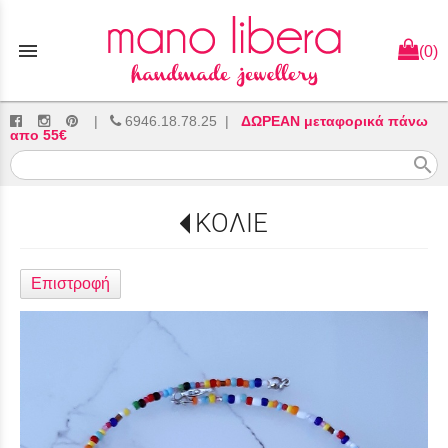
menu
(0)
|
6946.18.78.25
|
ΔΩΡΕΑΝ μεταφορικά πάνω
απο 55€
search
ΚΟΛΙΕ
Επιστροφή