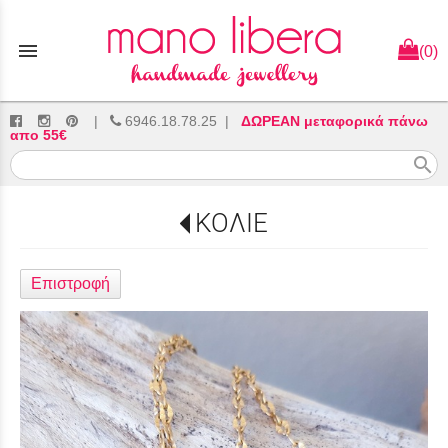
menu
(0)
|
6946.18.78.25
|
ΔΩΡΕΑΝ μεταφορικά πάνω
απο 55€
search
ΚΟΛΙΕ
Επιστροφή