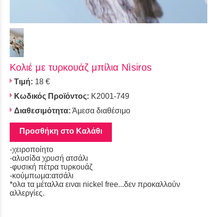
Κολιέ με τυρκουάζ μπίλια Nìsiros
Τιμή:
18 €
Κωδικός Προϊόντος:
K2001-749
Διαθεσιμότητα:
Άμεσα διαθέσιμο
Προσθήκη στο Καλάθι
-χειροποίητο
-αλυσίδα χρυσή ατσάλι
-φυσική πέτρα τυρκουάζ
-κούμπωμα:ατσάλι
*ολα τα μέταλλα ειναι nickel free...δεν προκαλλούν
αλλεργίες.