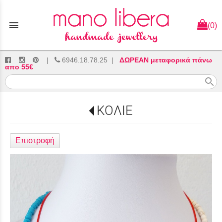
menu
(0)
|
6946.18.78.25
|
ΔΩΡΕΑΝ μεταφορικά πάνω
απο 55€
search
ΚΟΛΙΕ
Επιστροφή