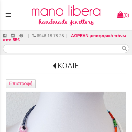
menu
(0)
|
6946.18.78.25
|
ΔΩΡΕΑΝ μεταφορικά πάνω
απο 55€
search
ΚΟΛΙΕ
Επιστροφή