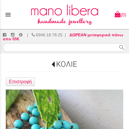
menu
(0)
|
6946.18.78.25
|
ΔΩΡΕΑΝ μεταφορικά πάνω
απο 55€
search
ΚΟΛΙΕ
Επιστροφή