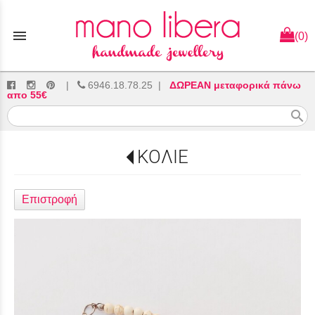
menu
(0)
|
6946.18.78.25
|
ΔΩΡΕΑΝ μεταφορικά πάνω
απο 55€
search
ΚΟΛΙΕ
Επιστροφή