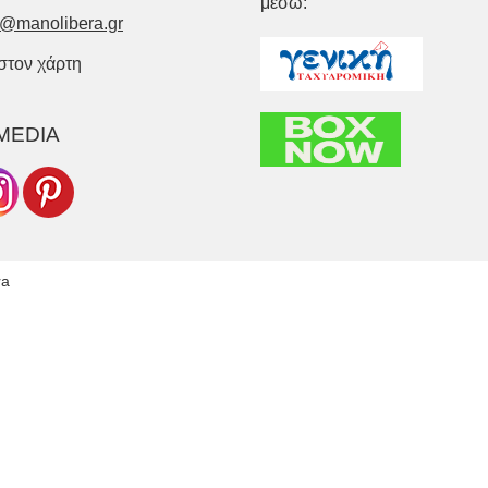
μέσω:
o@manolibera.gr
 στον χάρτη
MEDIA
ra