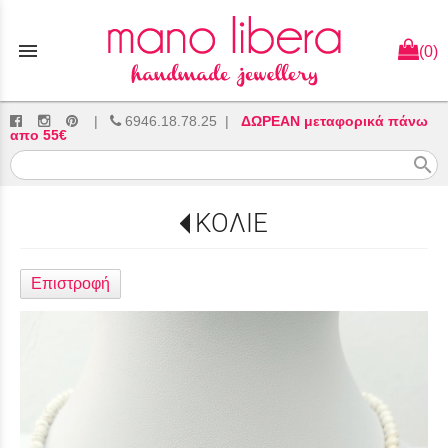
menu
(0)
|
6946.18.78.25
|
ΔΩΡΕΑΝ μεταφορικά πάνω
απο 55€
search
ΚΟΛΙΕ
Επιστροφή