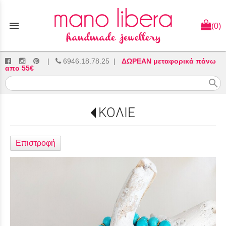
menu
(0)
|
6946.18.78.25
|
ΔΩΡΕΑΝ μεταφορικά πάνω
απο 55€
search
ΚΟΛΙΕ
Επιστροφή