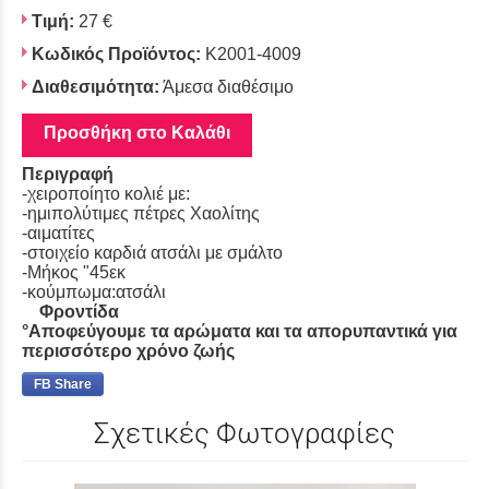
Τιμή:
27 €
Κωδικός Προϊόντος:
Κ2001-4009
Διαθεσιμότητα:
Άμεσα διαθέσιμο
Προσθήκη στο Καλάθι
Περιγραφή
-χειροποίητο κολιέ με:
-ημιπολύτιμες πέτρες Χαολίτης
-αιματίτες
-στοιχείο καρδιά ατσάλι με σμάλτο
-Μήκος "45εκ
-κούμπωμα:ατσάλι
Φροντίδα
°Αποφεύγουμε τα αρώματα και τα απορυπαντικά για
περισσότερο χρόνο ζωής
FB Share
Σχετικές Φωτογραφίες