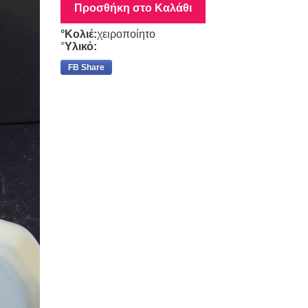
Προσθήκη στο Καλάθι
°Κολιέ:
χειροποίητο
°
Υλικό:
FB Share