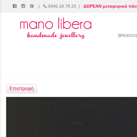
|
6946.18.78.25
|
ΔΩΡΕΑΝ μεταφορικά πάν
/
ΒΡΑΧΙΟΛ
Επιστροφή