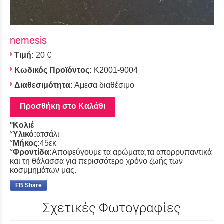
nemesis
Τιμή:
20 €
Κωδικός Προϊόντος:
K2001-9004
Διαθεσιμότητα:
Άμεσα διαθέσιμο
Προσθήκη στο Καλάθι
°Κολιέ
°
Υλικό:
ατσάλι
°
Μήκος:
45εκ
°
Φροντίδα:
Αποφεύγουμε τα αρώματα,τα απορρυπαντικά
και τη θάλασσα για περισσότερο χρόνο ζωής των
κοσμμημάτων μας.
FB Share
Σχετικές Φωτογραφίες