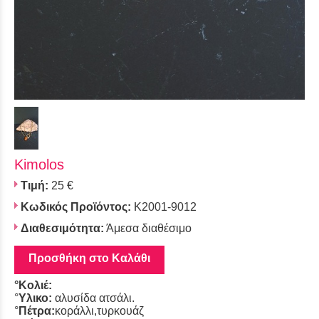
Kimolos
Τιμή:
25 €
Κωδικός Προϊόντος:
K2001-9012
Διαθεσιμότητα:
Άμεσα διαθέσιμο
Προσθήκη στο Καλάθι
°Κολιέ:
°
Υλικο:
αλυσίδα ατσάλι.
°
Πέτρα:
κοράλλι,τυρκουάζ