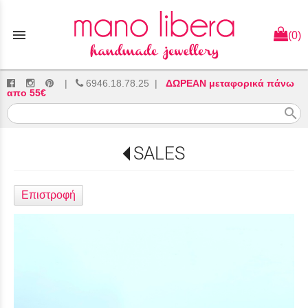
menu
(0)
|
6946.18.78.25
|
ΔΩΡΕΑΝ μεταφορικά πάνω
απο 55€
search
SALES
Επιστροφή