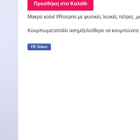
Προσθήκη στο Καλάθι
Mακρύ κολιέ #Rosario με φυσικές λευκές πέτρες ,
Κουμπωμα:ατσάλι ασημί(ελεύθερο να κουμπώνετε ο
FB Share