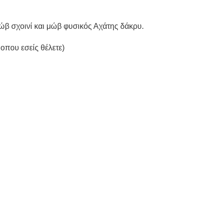
μώβ σχοινί και μώβ φυσικός Αχάτης δάκρυ.
που εσείς θέλετε)