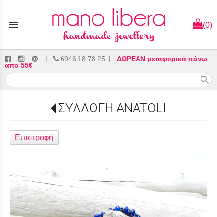
menu
(0)
|
6946.18.78.25
|
ΔΩΡΕΑΝ μεταφορικά πάνω
απο 55€
search
ΣΥΛΛΟΓΗ ANATOLI
Επιστροφή