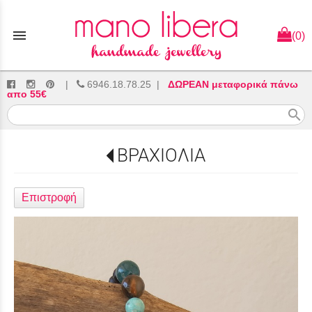
menu
(0)
|
6946.18.78.25
|
ΔΩΡΕΑΝ μεταφορικά πάνω
απο 55€
search
ΒΡΑΧΙΟΛΙΑ
Επιστροφή