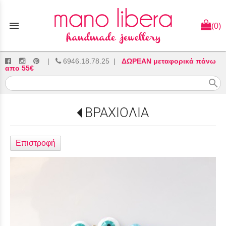
menu
(0)
|
6946.18.78.25
|
ΔΩΡΕΑΝ μεταφορικά πάνω
απο 55€
search
ΒΡΑΧΙΟΛΙΑ
Επιστροφή