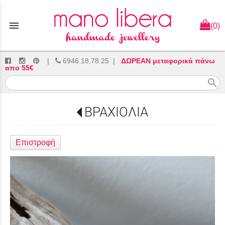
menu
(0)
|
6946.18.78.25
|
ΔΩΡΕΑΝ μεταφορικά πάνω
απο 55€
search
ΒΡΑΧΙΟΛΙΑ
Επιστροφή