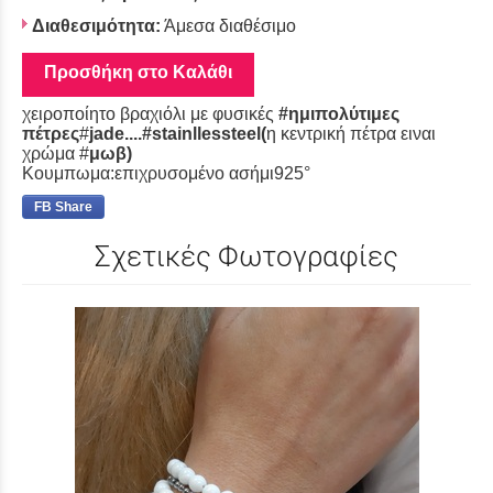
Διαθεσιμότητα:
Άμεσα διαθέσιμο
Προσθήκη στο Καλάθι
χειροποίητο βραχιόλι με φυσικές
#ημιπολύτιμες
πέτρες
#
jade....#stainllessteel(
η κεντρική πέτρα ειναι
χρώμα #
μωβ)
Κουμπωμα:επιχρυσομένο ασήμι925°
FB Share
Σχετικές Φωτογραφίες