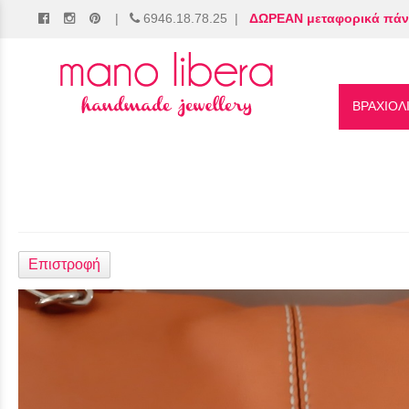
|
6946.18.78.25
|
ΔΩΡΕΑΝ μεταφορικά πάν
/
ΒΡΑΧΙΟΛ
Επιστροφή