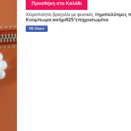
Προσθήκη στο Καλάθι
Χειροποίητο βραχιόλι με φυσικές #
ημιπολύτιμες πέ
Κούμπωμα:ασήμι925°επιχρυσωμένο
FB Share