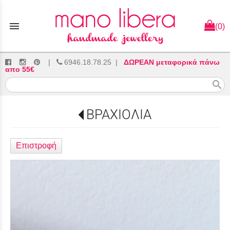
menu
(0)
|
6946.18.78.25
|
ΔΩΡΕΑΝ μεταφορικά πάνω
απο 55€
search
ΒΡΑΧΙΟΛΙΑ
Επιστροφή