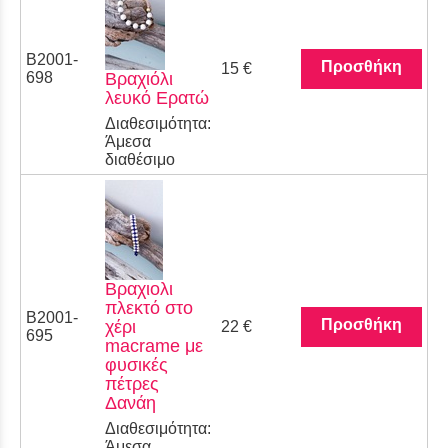
Β2001-
Προσθήκη
15 €
698
Βραχιόλι
λευκό Ερατώ
Διαθεσιμότητα:
Άμεσα
διαθέσιμο
Βραχιολι
πλεκτό στο
Β2001-
Προσθήκη
χέρι
22 €
695
macrame με
φυσικές
πέτρες
Δανάη
Διαθεσιμότητα:
Άμεσα