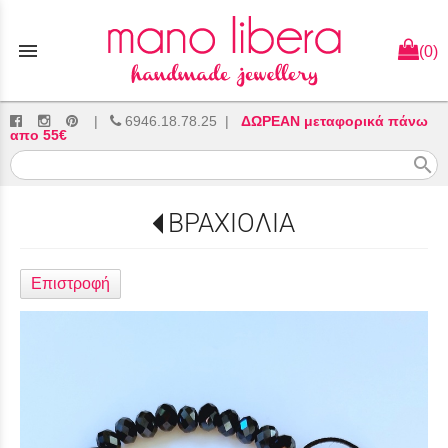
menu
(0)
|
6946.18.78.25
|
ΔΩΡΕΑΝ μεταφορικά πάνω
απο 55€
search
ΒΡΑΧΙΟΛΙΑ
Επιστροφή