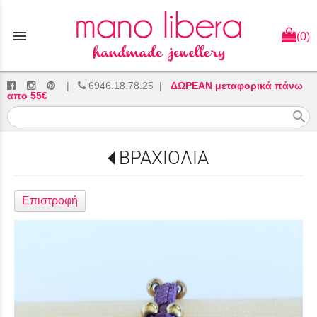
menu
(0)
|
6946.18.78.25
|
ΔΩΡΕΑΝ μεταφορικά πάνω
απο 55€
search
ΒΡΑΧΙΟΛΙΑ
Επιστροφή